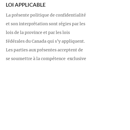
LOI APPLICABLE
La présente politique de confidentialité
et son interprétation sont régies par les
lois de la province et par les lois
fédérales du Canada qui s’y appliquent.
Les parties aux présentes acceptent de
se soumettre à la compétence exclusive
des tribunaux de ladite province, sauf si
la loi l’interdit.
Si vous avez des préoccupations
concernant la présente politique de
confidentialité, veuillez envoyer une
courte explication de vos
préoccupations à
info@akton.ca
.