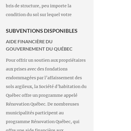
bris de structure, peu importe la
condition du sol sur lequel votre
construction se trouve, les pieux
SUBVENTIONS DISPONIBLES
hydrauliques assurent l’étanchéité et le
renforcement des murs.
AIDE FINANCIÈRE DU
GOUVERNEMENT DU QUÉBEC
Pour offrir un soutien aux propriétaires
aux prises avec des fondations
endommagées par l’affaissement des
sols argileux, la Société d’habitation du
Québec offre un programme appelé
Rénovation Québec. De nombreuses
municipalités participent au
programme Rénovation Québec, qui
offre une aide financière aux