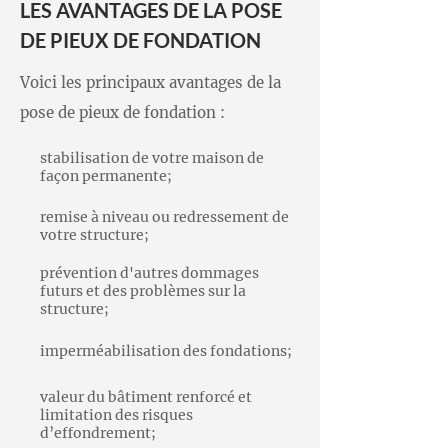
LES AVANTAGES DE LA POSE
dans ces ancrages, enfoncés jusqu'au
DE PIEUX DE FONDATION
substrat rocheux et soudés aux
ancrages. Le poids des fondations sera
Voici les principaux avantages de la
alors automatiquement transféré sur
pose de pieux de fondation :
ces ancrages, afin que la fondation
stabilisation de votre maison de
n'exerce plus de pression sur le sol
façon permanente;
instable. Nous pouvons également
remise à niveau ou redressement de
assurer l'étanchéité de votre fondation
votre structure;
avec la pose de
Drains français
et
prévention d'autres dommages
membranes de fondation
.
futurs et des problèmes sur la
structure;
imperméabilisation des fondations;
valeur du bâtiment renforcé et
limitation des risques
d’effondrement;