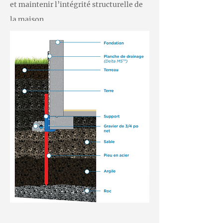
et maintenir l’intégrité structurelle de
la maison.
Lors de notre visite, nos professionnels
qualifiés détermineront dans un
premier temps si les fondations de
votre bâtiment ont bougé. Si tel est le
cas, le bâtiment doit être stabilisé avec
des pieux, c'est pourquoi nous
procéderons aux travaux d'installation
de pieux de fondation hydrauliques.
Notre équipe fixera des ancrages à
divers endroits autour des fondations.
Les pieux hydrauliques seront placés